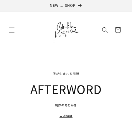
コンテ
NEW → SHOP
ンツに
進む
カ
ー
ト
服が生まれる場所
AFTERWORD
制作のあとがき
→ About