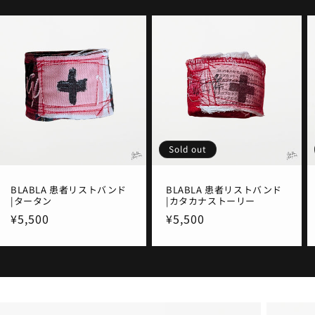
Sold out
BLABLA 患者リストバンド
BLABLA 患者リストバンド
|タータン
|カタカナストーリー
通
¥5,500
通
¥5,500
常
常
価
価
格
格