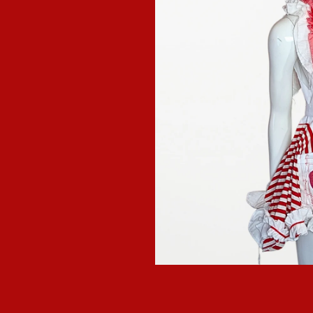
モ
ー
ダ
ル