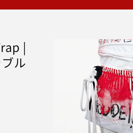
価
格
商品情
rap |
報にス
キップ
ラブル