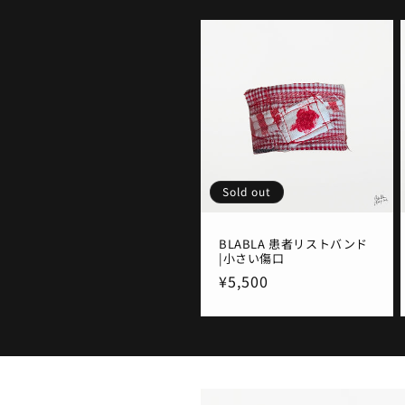
Sold out
BLABLA 患者リストバンド
|小さい傷口
通
¥5,500
常
価
格