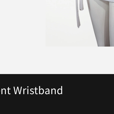
モ
ー
ダ
ル
で
メ
デ
ィ
ent Wristband
ア
(1)
を
開
く