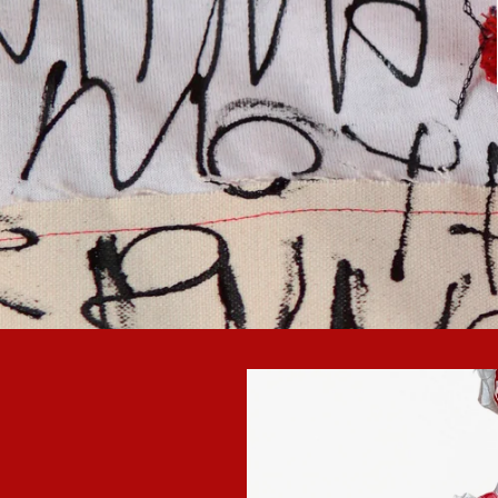
商品情
報にス
キップ